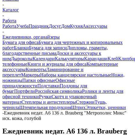
-
Каталог
-
Работа
Работа
Учеба
Праздник
Досуг
Дом
Кухня
Аксессуары
-
Ежедневники, органайзеры
Бумага для офиса
Бумага для чертежных и копировальных
работ
Бланки
Бумага для записи
Дипломы, грамоты,
благодарственные письма
Доски и аксессуары к
ним
Дыроколы
Календари
Калькуляторы
Карандаши
Клей
Клипбо
телефонные
Книги и журналы для офиса
Компьютерные
аксессуары
Конверты
Ламинирование и
переплет
Маркеры
Наборы канцелярские настольные
Ножи,
ножницы
Папки офисные
Офисные
принадлежности
Подставки
Поддоны для
бумаг
Портфели
Российская символика
Ролики и ленты для
офисной техники
Ручки
Скотч и упаковочный
материал
Степлеры и антистеплеры
Стержни
Тушь,
чернила
Штемпельная продукция
Штрих
Этикетки, ценники
-
Ежедневник недат. А6 136 л. Brauberg "Метрополис Микс"
иск. кожа, голубой
Ежедневник недат. А6 136 л. Brauberg