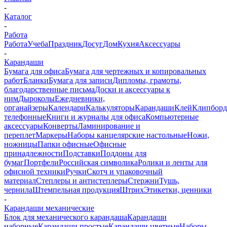
-
Каталог
-
Работа
Работа
Учеба
Праздник
Досуг
Дом
Кухня
Аксессуары
-
Карандаши
Бумага для офиса
Бумага для чертежных и копировальных
работ
Бланки
Бумага для записи
Дипломы, грамоты,
благодарственные письма
Доски и аксессуары к
ним
Дыроколы
Ежедневники,
органайзеры
Календари
Калькуляторы
Карандаши
Клей
Клипбор
телефонные
Книги и журналы для офиса
Компьютерные
аксессуары
Конверты
Ламинирование и
переплет
Маркеры
Наборы канцелярские настольные
Ножи,
ножницы
Папки офисные
Офисные
принадлежности
Подставки
Поддоны для
бумаг
Портфели
Российская символика
Ролики и ленты для
офисной техники
Ручки
Скотч и упаковочный
материал
Степлеры и антистеплеры
Стержни
Тушь,
чернила
Штемпельная продукция
Штрих
Этикетки, ценники
-
Карандаши механические
Блок для механического карандаша
Карандаши
наборные
Карандаши простые
Карандаши цветные
Наборы