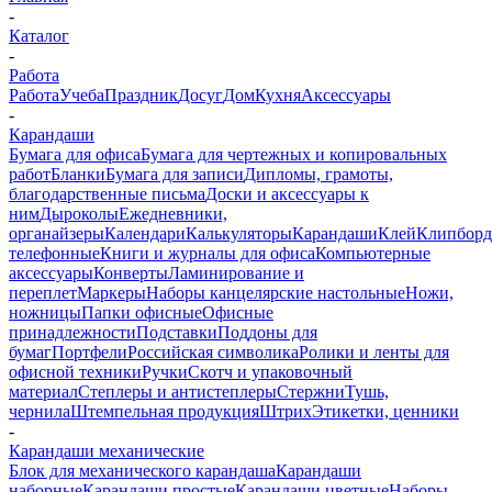
-
Каталог
-
Работа
Работа
Учеба
Праздник
Досуг
Дом
Кухня
Аксессуары
-
Карандаши
Бумага для офиса
Бумага для чертежных и копировальных
работ
Бланки
Бумага для записи
Дипломы, грамоты,
благодарственные письма
Доски и аксессуары к
ним
Дыроколы
Ежедневники,
органайзеры
Календари
Калькуляторы
Карандаши
Клей
Клипбор
телефонные
Книги и журналы для офиса
Компьютерные
аксессуары
Конверты
Ламинирование и
переплет
Маркеры
Наборы канцелярские настольные
Ножи,
ножницы
Папки офисные
Офисные
принадлежности
Подставки
Поддоны для
бумаг
Портфели
Российская символика
Ролики и ленты для
офисной техники
Ручки
Скотч и упаковочный
материал
Степлеры и антистеплеры
Стержни
Тушь,
чернила
Штемпельная продукция
Штрих
Этикетки, ценники
-
Карандаши механические
Блок для механического карандаша
Карандаши
наборные
Карандаши простые
Карандаши цветные
Наборы