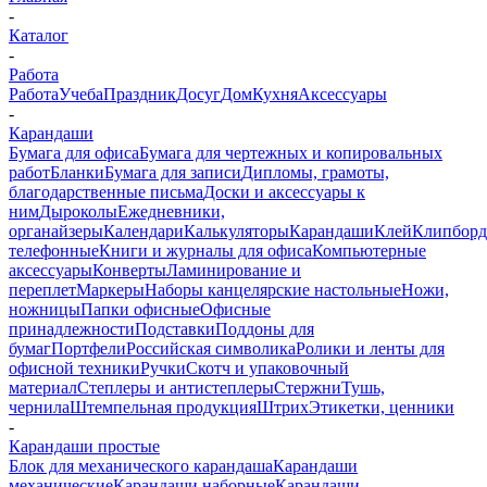
-
Каталог
-
Работа
Работа
Учеба
Праздник
Досуг
Дом
Кухня
Аксессуары
-
Карандаши
Бумага для офиса
Бумага для чертежных и копировальных
работ
Бланки
Бумага для записи
Дипломы, грамоты,
благодарственные письма
Доски и аксессуары к
ним
Дыроколы
Ежедневники,
органайзеры
Календари
Калькуляторы
Карандаши
Клей
Клипбор
телефонные
Книги и журналы для офиса
Компьютерные
аксессуары
Конверты
Ламинирование и
переплет
Маркеры
Наборы канцелярские настольные
Ножи,
ножницы
Папки офисные
Офисные
принадлежности
Подставки
Поддоны для
бумаг
Портфели
Российская символика
Ролики и ленты для
офисной техники
Ручки
Скотч и упаковочный
материал
Степлеры и антистеплеры
Стержни
Тушь,
чернила
Штемпельная продукция
Штрих
Этикетки, ценники
-
Карандаши простые
Блок для механического карандаша
Карандаши
механические
Карандаши наборные
Карандаши