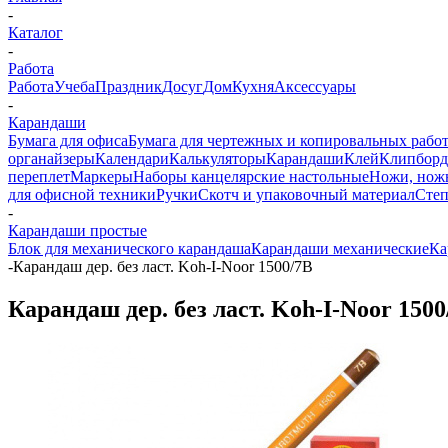
-
Каталог
-
Работа
Работа
Учеба
Праздник
Досуг
Дом
Кухня
Аксессуары
-
Карандаши
Бумага для офиса
Бумага для чертежных и копировальных рабо
органайзеры
Календари
Калькуляторы
Карандаши
Клей
Клипбор
переплет
Маркеры
Наборы канцелярские настольные
Ножи, нож
для офисной техники
Ручки
Скотч и упаковочный материал
Степ
-
Карандаши простые
Блок для механического карандаша
Карандаши механические
Ка
-
Карандаш дер. без ласт. Koh-I-Noor 1500/7В
Карандаш дер. без ласт. Koh-I-Noor 1500