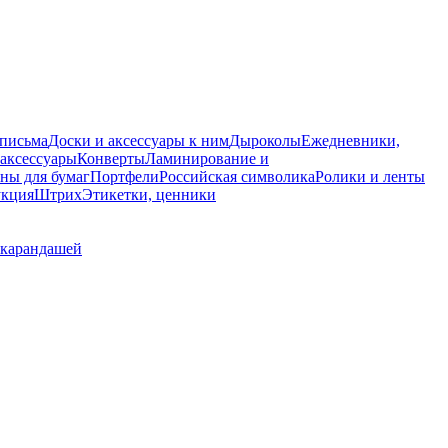
 письма
Доски и аксессуары к ним
Дыроколы
Ежедневники,
аксессуары
Конверты
Ламинирование и
ны для бумаг
Портфели
Российская символика
Ролики и ленты
укция
Штрих
Этикетки, ценники
 карандашей