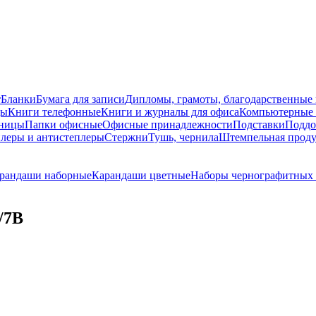
т
Бланки
Бумага для записи
Дипломы, грамоты, благодарственные
ды
Книги телефонные
Книги и журналы для офиса
Компьютерные 
ницы
Папки офисные
Офисные принадлежности
Подставки
Поддо
леры и антистеплеры
Стержни
Тушь, чернила
Штемпельная прод
рандаши наборные
Карандаши цветные
Наборы чернографитных
/7В