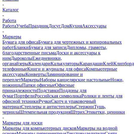
-
Каталог
-
Работа
Работа
Учеба
Праздник
Досуг
Дом
Кухня
Аксессуары
-
Маркеры
Бумага для офиса
Бумага для чертежных и копировальных
работ
Бланки
Бумага для записи
Дипломы, грамоты,
благодарственные письма
Доски и аксессуары к
ним
Дыроколы
Ежедневники,
органайзеры
Календари
Калькуляторы
Карандаши
Клей
Клипбор
телефонные
Книги и журналы для офиса
Компьютерные
аксессуары
Конверты
Ламинирование и
переплет
Маркеры
Наборы канцелярские настольные
Ножи,
ножницы
Папки офисные
Офисные
принадлежности
Подставки
Поддоны для
бумаг
Портфели
Российская символика
Ролики и ленты для
офисной техники
Ручки
Скотч и упаковочный
материал
Степлеры и антистеплеры
Стержни
Тушь,
чернила
Штемпельная продукция
Штрих
Этикетки, ценники
-
Маркеры для доски
Маркеры для компьютерных дисков
Маркеры на водной
основе
Маркеры перманентные
Текстовыделители
Скетч-