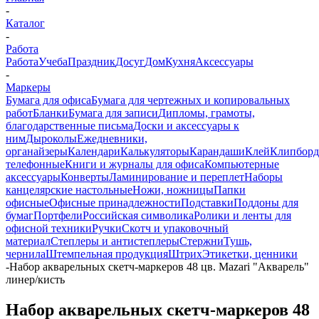
-
Каталог
-
Работа
Работа
Учеба
Праздник
Досуг
Дом
Кухня
Аксессуары
-
Маркеры
Бумага для офиса
Бумага для чертежных и копировальных
работ
Бланки
Бумага для записи
Дипломы, грамоты,
благодарственные письма
Доски и аксессуары к
ним
Дыроколы
Ежедневники,
органайзеры
Календари
Калькуляторы
Карандаши
Клей
Клипбор
телефонные
Книги и журналы для офиса
Компьютерные
аксессуары
Конверты
Ламинирование и переплет
Наборы
канцелярские настольные
Ножи, ножницы
Папки
офисные
Офисные принадлежности
Подставки
Поддоны для
бумаг
Портфели
Российская символика
Ролики и ленты для
офисной техники
Ручки
Скотч и упаковочный
материал
Степлеры и антистеплеры
Стержни
Тушь,
чернила
Штемпельная продукция
Штрих
Этикетки, ценники
-
Набор акварельных скетч-маркеров 48 цв. Mazari "Акварель"
линер/кисть
Набор акварельных скетч-маркеров 48