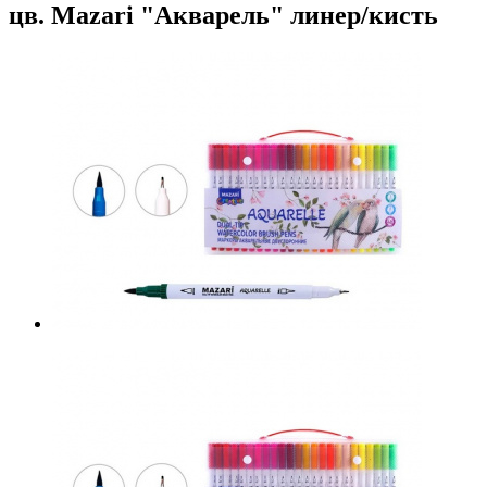
цв. Mazari "Акварель" линер/кисть