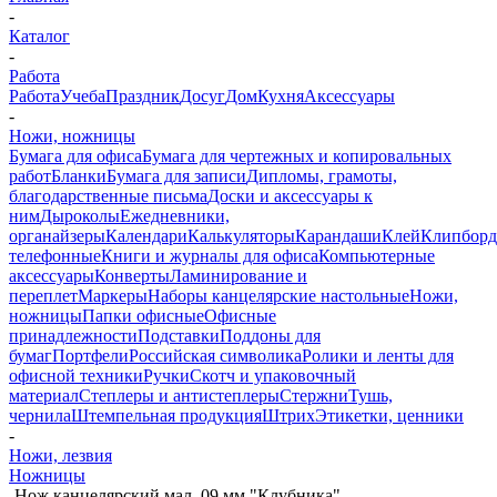
-
Каталог
-
Работа
Работа
Учеба
Праздник
Досуг
Дом
Кухня
Аксессуары
-
Ножи, ножницы
Бумага для офиса
Бумага для чертежных и копировальных
работ
Бланки
Бумага для записи
Дипломы, грамоты,
благодарственные письма
Доски и аксессуары к
ним
Дыроколы
Ежедневники,
органайзеры
Календари
Калькуляторы
Карандаши
Клей
Клипбор
телефонные
Книги и журналы для офиса
Компьютерные
аксессуары
Конверты
Ламинирование и
переплет
Маркеры
Наборы канцелярские настольные
Ножи,
ножницы
Папки офисные
Офисные
принадлежности
Подставки
Поддоны для
бумаг
Портфели
Российская символика
Ролики и ленты для
офисной техники
Ручки
Скотч и упаковочный
материал
Степлеры и антистеплеры
Стержни
Тушь,
чернила
Штемпельная продукция
Штрих
Этикетки, ценники
-
Ножи, лезвия
Ножницы
-
Нож канцелярский мал. 09 мм "Клубника"