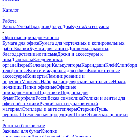
-
Каталог
-
Работа
Работа
Учеба
Праздник
Досуг
Дом
Кухня
Аксессуары
-
Офисные принадлежности
Бумага для офиса
Бумага для чертежных и копировальных
работ
Бланки
Бумага для записи
Дипломы, грамоты,
благодарственные письма
Доски и аксессуары к
ним
Дыроколы
Ежедневники,
органайзеры
Календари
Калькуляторы
Карандаши
Клей
Клипбор
телефонные
Книги и журналы для офиса
Компьютерные
аксессуары
Конверты
Ламинирование и
переплет
Маркеры
Наборы канцелярские настольные
Ножи,
ножницы
Папки офисные
Офисные
принадлежности
Подставки
Поддоны для
бумаг
Портфели
Российская символика
Ролики и ленты для
офисной техники
Ручки
Скотч и упаковочный
материал
Степлеры и антистеплеры
Стержни
Тушь,
чернила
Штемпельная продукция
Штрих
Этикетки, ценники
-
Резинки банковские
Зажимы для бумаг
Кнопки
канцелярские
Лупы
Прочие
Скобы
Скрепки