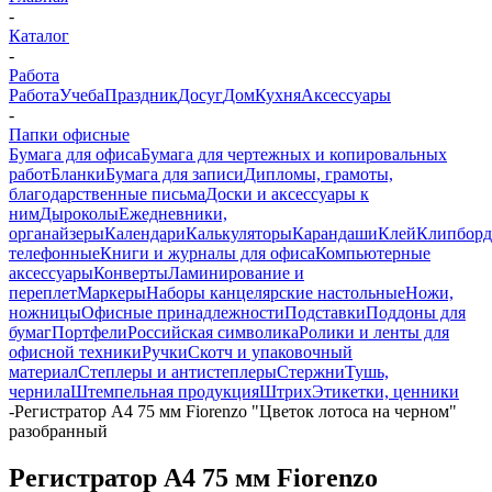
-
Каталог
-
Работа
Работа
Учеба
Праздник
Досуг
Дом
Кухня
Аксессуары
-
Папки офисные
Бумага для офиса
Бумага для чертежных и копировальных
работ
Бланки
Бумага для записи
Дипломы, грамоты,
благодарственные письма
Доски и аксессуары к
ним
Дыроколы
Ежедневники,
органайзеры
Календари
Калькуляторы
Карандаши
Клей
Клипбор
телефонные
Книги и журналы для офиса
Компьютерные
аксессуары
Конверты
Ламинирование и
переплет
Маркеры
Наборы канцелярские настольные
Ножи,
ножницы
Офисные принадлежности
Подставки
Поддоны для
бумаг
Портфели
Российская символика
Ролики и ленты для
офисной техники
Ручки
Скотч и упаковочный
материал
Степлеры и антистеплеры
Стержни
Тушь,
чернила
Штемпельная продукция
Штрих
Этикетки, ценники
-
Регистратор А4 75 мм Fiorenzo "Цветок лотоса на черном"
разобранный
Регистратор А4 75 мм Fiorenzo