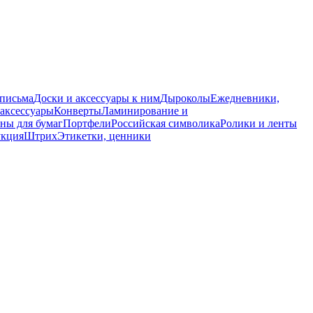
 письма
Доски и аксессуары к ним
Дыроколы
Ежедневники,
аксессуары
Конверты
Ламинирование и
ны для бумаг
Портфели
Российская символика
Ролики и ленты
укция
Штрих
Этикетки, ценники