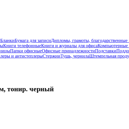
т
Бланки
Бумага для записи
Дипломы, грамоты, благодарственные
ды
Книги телефонные
Книги и журналы для офиса
Компьютерные 
ницы
Папки офисные
Офисные принадлежности
Подставки
Поддо
леры и антистеплеры
Стержни
Тушь, чернила
Штемпельная прод
, тонир. черный