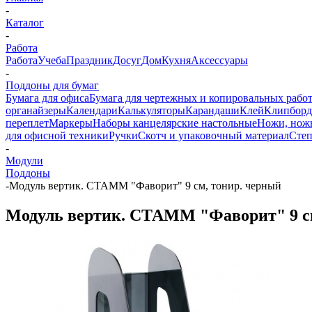
-
Каталог
-
Работа
Работа
Учеба
Праздник
Досуг
Дом
Кухня
Аксессуары
-
Поддоны для бумаг
Бумага для офиса
Бумага для чертежных и копировальных рабо
органайзеры
Календари
Калькуляторы
Карандаши
Клей
Клипбор
переплет
Маркеры
Наборы канцелярские настольные
Ножи, нож
для офисной техники
Ручки
Скотч и упаковочный материал
Степ
-
Модули
Поддоны
-
Модуль вертик. СТАММ "Фаворит" 9 см, тонир. черный
Модуль вертик. СТАММ "Фаворит" 9 см