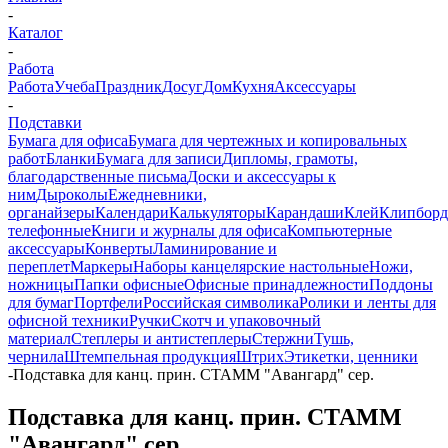
-
Каталог
-
Работа
Работа
Учеба
Праздник
Досуг
Дом
Кухня
Аксессуары
-
Подставки
Бумага для офиса
Бумага для чертежных и копировальных
работ
Бланки
Бумага для записи
Дипломы, грамоты,
благодарственные письма
Доски и аксессуары к
ним
Дыроколы
Ежедневники,
органайзеры
Календари
Калькуляторы
Карандаши
Клей
Клипбор
телефонные
Книги и журналы для офиса
Компьютерные
аксессуары
Конверты
Ламинирование и
переплет
Маркеры
Наборы канцелярские настольные
Ножи,
ножницы
Папки офисные
Офисные принадлежности
Поддоны
для бумаг
Портфели
Российская символика
Ролики и ленты для
офисной техники
Ручки
Скотч и упаковочный
материал
Степлеры и антистеплеры
Стержни
Тушь,
чернила
Штемпельная продукция
Штрих
Этикетки, ценники
-
Подставка для канц. прин. СТАММ "Авангард" сер.
Подставка для канц. прин. СТАММ
"Авангард" сер.