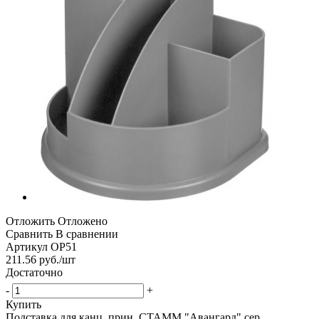
Отложить
Отложено
Сравнить
В сравнении
Артикул
ОР51
211.56
руб.
/шт
Достаточно
-
+
Купить
Подставка для канц. прин. СТАММ "Авангард" сер.