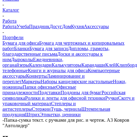
-
Каталог
-
Работа
Работа
Учеба
Праздник
Досуг
Дом
Кухня
Аксессуары
-
Портфели
Бумага для офиса
Бумага для чертежных и копировальных
работ
Бланки
Бумага для записи
Дипломы, грамоты,
благодарственные письма
Доски и аксессуары к
ним
Дыроколы
Ежедневники,
органайзеры
Календари
Калькуляторы
Карандаши
Клей
Клипбор
телефонные
Книги и журналы для офиса
Компьютерные
аксессуары
Конверты
Ламинирование и
переплет
Маркеры
Наборы канцелярские настольные
Ножи,
ножницы
Папки офисные
Офисные
принадлежности
Подставки
Поддоны для бумаг
Российская
символика
Ролики и ленты для офисной техники
Ручки
Скотч и
упаковочный материал
Степлеры и
антистеплеры
Стержни
Тушь, чернила
Штемпельная
продукция
Штрих
Этикетки, ценники
-
Папка-сумка текст. с ручками для рис. и чертеж. А3 Ковров
"Автолидер"