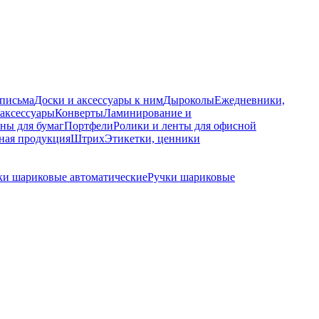
 письма
Доски и аксессуары к ним
Дыроколы
Ежедневники,
аксессуары
Конверты
Ламинирование и
ны для бумаг
Портфели
Ролики и ленты для офисной
ная продукция
Штрих
Этикетки, ценники
ки шариковые автоматические
Ручки шариковые