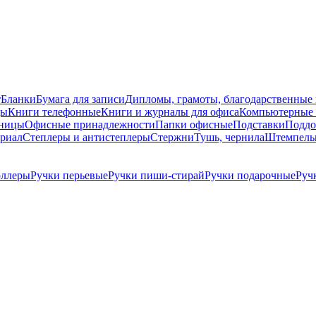
т
Бланки
Бумага для записи
Дипломы, грамоты, благодарственные
ды
Книги телефонные
Книги и журналы для офиса
Компьютерные 
ницы
Офисные принадлежности
Папки офисные
Подставки
Поддо
ериал
Степлеры и антистеплеры
Стержни
Тушь, чернила
Штемпель
оллеры
Ручки перьевые
Ручки пиши-стирай
Ручки подарочные
Руч