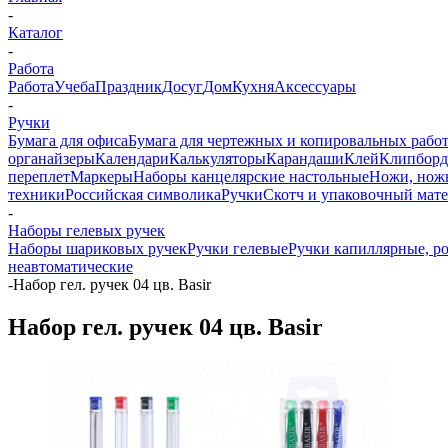
-
Каталог
-
Работа
Работа
Учеба
Праздник
Досуг
Дом
Кухня
Аксессуары
-
Ручки
Бумага для офиса
Бумага для чертежных и копировальных рабо
органайзеры
Календари
Калькуляторы
Карандаши
Клей
Клипбор
переплет
Маркеры
Наборы канцелярские настольные
Ножи, нож
техники
Российская символика
Ручки
Скотч и упаковочный мат
-
Наборы гелевых ручек
Наборы шариковых ручек
Ручки гелевые
Ручки капиллярные, р
неавтоматические
-
Набор гел. ручек 04 цв. Basir
Набор гел. ручек 04 цв. Basir