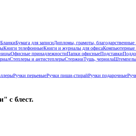
т
Бланки
Бумага для записи
Дипломы, грамоты, благодарственные
ды
Книги телефонные
Книги и журналы для офиса
Компьютерные 
ницы
Офисные принадлежности
Папки офисные
Подставки
Поддо
ериал
Степлеры и антистеплеры
Стержни
Тушь, чернила
Штемпель
оллеры
Ручки перьевые
Ручки пиши-стирай
Ручки подарочные
Руч
" с блест.