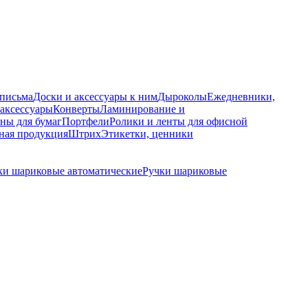
 письма
Доски и аксессуары к ним
Дыроколы
Ежедневники,
аксессуары
Конверты
Ламинирование и
ны для бумаг
Портфели
Ролики и ленты для офисной
ная продукция
Штрих
Этикетки, ценники
ки шариковые автоматические
Ручки шариковые