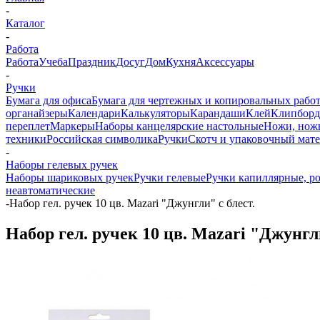
-
Каталог
-
Работа
Работа
Учеба
Праздник
Досуг
Дом
Кухня
Аксессуары
-
Ручки
Бумага для офиса
Бумага для чертежных и копировальных рабо
органайзеры
Календари
Калькуляторы
Карандаши
Клей
Клипбор
переплет
Маркеры
Наборы канцелярские настольные
Ножи, нож
техники
Российская символика
Ручки
Скотч и упаковочный мат
-
Наборы гелевых ручек
Наборы шариковых ручек
Ручки гелевые
Ручки капиллярные, р
неавтоматические
-
Набор гел. ручек 10 цв. Mazari "Джунгли" с блест.
Набор гел. ручек 10 цв. Mazari "Джунгли