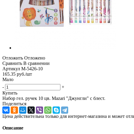
Отложить
Отложено
Сравнить
В сравнении
Артикул
М-5426-10
165.35
руб.
/шт
Мало
-
+
Купить
Набор гел. ручек 10 цв. Mazari "Джунгли" с блест.
Поделиться
Цена действительна только для интернет-магазина и может отл
Описание