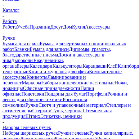
-
Каталог
-
Работа
Работа
Учеба
Праздник
Досуг
Дом
Кухня
Аксессуары
-
Ручки
Бумага для офиса
Бумага для чертежных и копировальных
работ
Бланки
Бумага для записи
Дипломы, грамоты,
благодарственные письма
Доски и аксессуары к
ним
Дыроколы
Ежедневники,
органайзеры
Календари
Калькуляторы
Карандаши
Клей
Клипбор
телефонные
Книги и журналы для офиса
Компьютерные
аксессуары
Конверты
Ламинирование и
переплет
Маркеры
Наборы канцелярские настольные
Ножи,
ножницы
Офисные принадлежности
Папки
офисные
Подставки
Поддоны для бумаг
Портфели
Ролики и
ленты для офисной техники
Российская
символика
Ручки
Скотч и упаковочный материал
Степлеры и
антистеплеры
Стержни
Тушь, чернила
Штемпельная
продукция
Штрих
Этикетки, ценники
-
Наборы гелевых ручек
Наборы шариковых ручек
Ручки гелевые
Ручки капиллярные,
роллеры
Ручки перьевые
Ручки пиши-стирай
Ручки