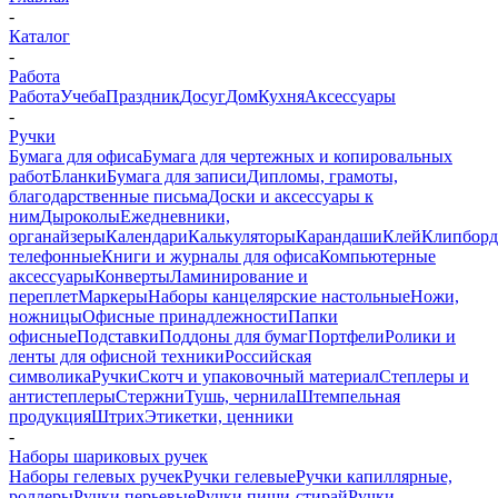
-
Каталог
-
Работа
Работа
Учеба
Праздник
Досуг
Дом
Кухня
Аксессуары
-
Ручки
Бумага для офиса
Бумага для чертежных и копировальных
работ
Бланки
Бумага для записи
Дипломы, грамоты,
благодарственные письма
Доски и аксессуары к
ним
Дыроколы
Ежедневники,
органайзеры
Календари
Калькуляторы
Карандаши
Клей
Клипбор
телефонные
Книги и журналы для офиса
Компьютерные
аксессуары
Конверты
Ламинирование и
переплет
Маркеры
Наборы канцелярские настольные
Ножи,
ножницы
Офисные принадлежности
Папки
офисные
Подставки
Поддоны для бумаг
Портфели
Ролики и
ленты для офисной техники
Российская
символика
Ручки
Скотч и упаковочный материал
Степлеры и
антистеплеры
Стержни
Тушь, чернила
Штемпельная
продукция
Штрих
Этикетки, ценники
-
Наборы шариковых ручек
Наборы гелевых ручек
Ручки гелевые
Ручки капиллярные,
роллеры
Ручки перьевые
Ручки пиши-стирай
Ручки