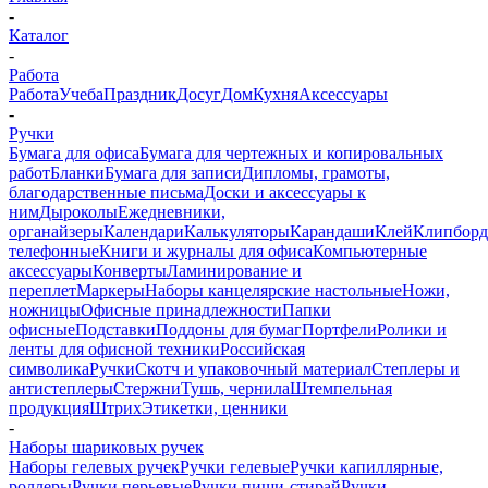
-
Каталог
-
Работа
Работа
Учеба
Праздник
Досуг
Дом
Кухня
Аксессуары
-
Ручки
Бумага для офиса
Бумага для чертежных и копировальных
работ
Бланки
Бумага для записи
Дипломы, грамоты,
благодарственные письма
Доски и аксессуары к
ним
Дыроколы
Ежедневники,
органайзеры
Календари
Калькуляторы
Карандаши
Клей
Клипбор
телефонные
Книги и журналы для офиса
Компьютерные
аксессуары
Конверты
Ламинирование и
переплет
Маркеры
Наборы канцелярские настольные
Ножи,
ножницы
Офисные принадлежности
Папки
офисные
Подставки
Поддоны для бумаг
Портфели
Ролики и
ленты для офисной техники
Российская
символика
Ручки
Скотч и упаковочный материал
Степлеры и
антистеплеры
Стержни
Тушь, чернила
Штемпельная
продукция
Штрих
Этикетки, ценники
-
Наборы шариковых ручек
Наборы гелевых ручек
Ручки гелевые
Ручки капиллярные,
роллеры
Ручки перьевые
Ручки пиши-стирай
Ручки