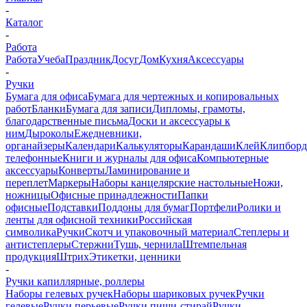
-
Каталог
-
Работа
Работа
Учеба
Праздник
Досуг
Дом
Кухня
Аксессуары
-
Ручки
Бумага для офиса
Бумага для чертежных и копировальных
работ
Бланки
Бумага для записи
Дипломы, грамоты,
благодарственные письма
Доски и аксессуары к
ним
Дыроколы
Ежедневники,
органайзеры
Календари
Калькуляторы
Карандаши
Клей
Клипбор
телефонные
Книги и журналы для офиса
Компьютерные
аксессуары
Конверты
Ламинирование и
переплет
Маркеры
Наборы канцелярские настольные
Ножи,
ножницы
Офисные принадлежности
Папки
офисные
Подставки
Поддоны для бумаг
Портфели
Ролики и
ленты для офисной техники
Российская
символика
Ручки
Скотч и упаковочный материал
Степлеры и
антистеплеры
Стержни
Тушь, чернила
Штемпельная
продукция
Штрих
Этикетки, ценники
-
Ручки капиллярные, роллеры
Наборы гелевых ручек
Наборы шариковых ручек
Ручки
гелевые
Ручки перьевые
Ручки пиши-стирай
Ручки