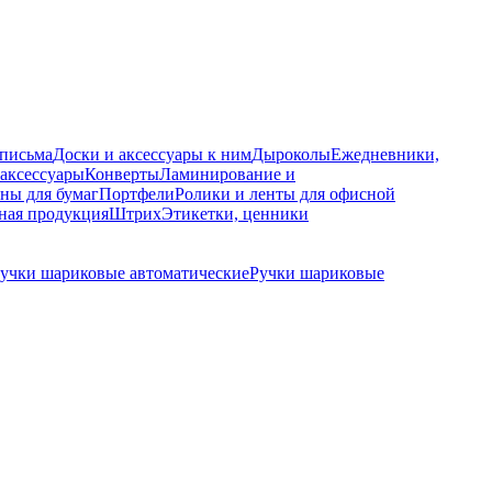
 письма
Доски и аксессуары к ним
Дыроколы
Ежедневники,
аксессуары
Конверты
Ламинирование и
ны для бумаг
Портфели
Ролики и ленты для офисной
ная продукция
Штрих
Этикетки, ценники
учки шариковые автоматические
Ручки шариковые