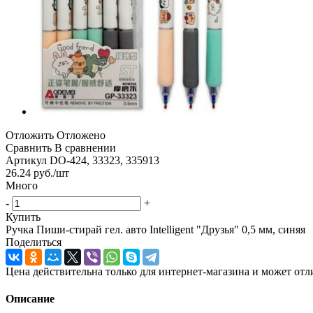
Отложить
Отложено
Сравнить
В сравнении
Артикул
DO-424, 33323, 335913
26.24
руб.
/шт
Много
-
+
Купить
Ручка Пиши-стирай гел. авто Intelligent "Друзья" 0,5 мм, синяя
Поделиться
Цена действительна только для интернет-магазина и может отл
Описание