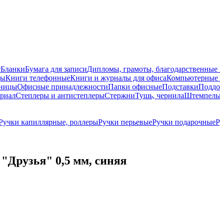
т
Бланки
Бумага для записи
Дипломы, грамоты, благодарственные
ды
Книги телефонные
Книги и журналы для офиса
Компьютерные 
ницы
Офисные принадлежности
Папки офисные
Подставки
Поддо
ериал
Степлеры и антистеплеры
Стержни
Тушь, чернила
Штемпель
Ручки капиллярные, роллеры
Ручки перьевые
Ручки подарочные
Р
 "Друзья" 0,5 мм, синяя