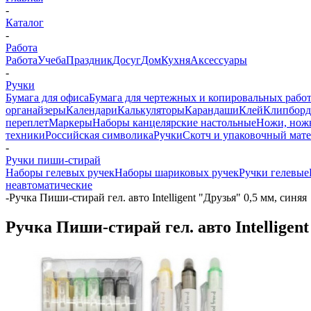
-
Каталог
-
Работа
Работа
Учеба
Праздник
Досуг
Дом
Кухня
Аксессуары
-
Ручки
Бумага для офиса
Бумага для чертежных и копировальных рабо
органайзеры
Календари
Калькуляторы
Карандаши
Клей
Клипбор
переплет
Маркеры
Наборы канцелярские настольные
Ножи, нож
техники
Российская символика
Ручки
Скотч и упаковочный мат
-
Ручки пиши-стирай
Наборы гелевых ручек
Наборы шариковых ручек
Ручки гелевые
неавтоматические
-
Ручка Пиши-стирай гел. авто Intelligent "Друзья" 0,5 мм, синяя
Ручка Пиши-стирай гел. авто Intelligent