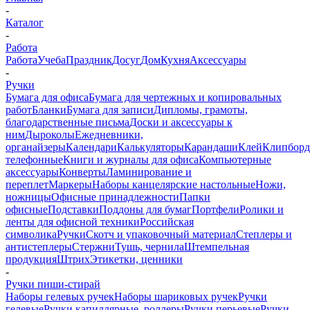
-
Каталог
-
Работа
Работа
Учеба
Праздник
Досуг
Дом
Кухня
Аксессуары
-
Ручки
Бумага для офиса
Бумага для чертежных и копировальных
работ
Бланки
Бумага для записи
Дипломы, грамоты,
благодарственные письма
Доски и аксессуары к
ним
Дыроколы
Ежедневники,
органайзеры
Календари
Калькуляторы
Карандаши
Клей
Клипбор
телефонные
Книги и журналы для офиса
Компьютерные
аксессуары
Конверты
Ламинирование и
переплет
Маркеры
Наборы канцелярские настольные
Ножи,
ножницы
Офисные принадлежности
Папки
офисные
Подставки
Поддоны для бумаг
Портфели
Ролики и
ленты для офисной техники
Российская
символика
Ручки
Скотч и упаковочный материал
Степлеры и
антистеплеры
Стержни
Тушь, чернила
Штемпельная
продукция
Штрих
Этикетки, ценники
-
Ручки пиши-стирай
Наборы гелевых ручек
Наборы шариковых ручек
Ручки
гелевые
Ручки капиллярные, роллеры
Ручки перьевые
Ручки