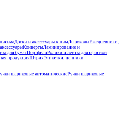
 письма
Доски и аксессуары к ним
Дыроколы
Ежедневники,
аксессуары
Конверты
Ламинирование и
ны для бумаг
Портфели
Ролики и ленты для офисной
ная продукция
Штрих
Этикетки, ценники
учки шариковые автоматические
Ручки шариковые