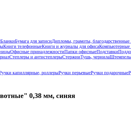
т
Бланки
Бумага для записи
Дипломы, грамоты, благодарственные
ды
Книги телефонные
Книги и журналы для офиса
Компьютерные 
ницы
Офисные принадлежности
Папки офисные
Подставки
Поддо
ериал
Степлеры и антистеплеры
Стержни
Тушь, чернила
Штемпель
Ручки капиллярные, роллеры
Ручки перьевые
Ручки подарочные
Р
ивотные" 0,38 мм, синяя