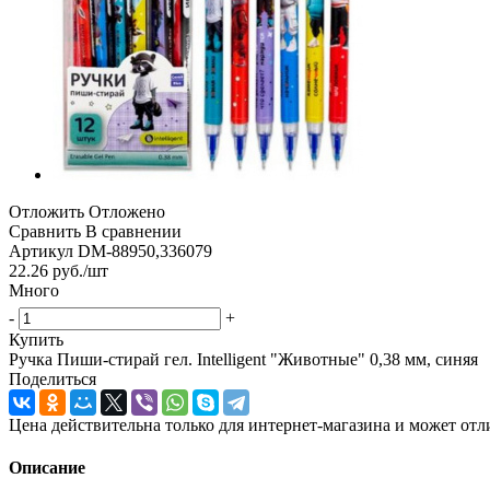
Отложить
Отложено
Сравнить
В сравнении
Артикул
DM-88950,336079
22.26
руб.
/шт
Много
-
+
Купить
Ручка Пиши-стирай гел. Intelligent "Животные" 0,38 мм, синяя
Поделиться
Цена действительна только для интернет-магазина и может отл
Описание