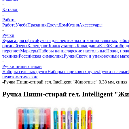
-
Каталог
-
Работа
Работа
Учеба
Праздник
Досуг
Дом
Кухня
Аксессуары
-
Ручки
Бумага для офиса
Бумага для чертежных и копировальных рабо
органайзеры
Календари
Калькуляторы
Карандаши
Клей
Клипбор
переплет
Маркеры
Наборы канцелярские настольные
Ножи, нож
техники
Российская символика
Ручки
Скотч и упаковочный мат
-
Ручки пиши-стирай
Наборы гелевых ручек
Наборы шариковых ручек
Ручки гелевые
неавтоматические
-
Ручка Пиши-стирай гел. Intelligent "Животные" 0,38 мм, синяя
Ручка Пиши-стирай гел. Intelligent "Ж