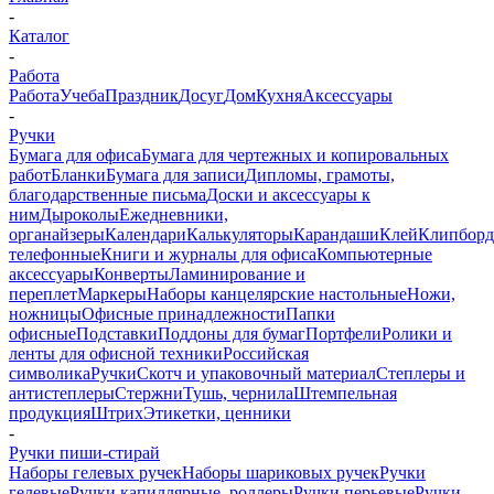
-
Каталог
-
Работа
Работа
Учеба
Праздник
Досуг
Дом
Кухня
Аксессуары
-
Ручки
Бумага для офиса
Бумага для чертежных и копировальных
работ
Бланки
Бумага для записи
Дипломы, грамоты,
благодарственные письма
Доски и аксессуары к
ним
Дыроколы
Ежедневники,
органайзеры
Календари
Калькуляторы
Карандаши
Клей
Клипбор
телефонные
Книги и журналы для офиса
Компьютерные
аксессуары
Конверты
Ламинирование и
переплет
Маркеры
Наборы канцелярские настольные
Ножи,
ножницы
Офисные принадлежности
Папки
офисные
Подставки
Поддоны для бумаг
Портфели
Ролики и
ленты для офисной техники
Российская
символика
Ручки
Скотч и упаковочный материал
Степлеры и
антистеплеры
Стержни
Тушь, чернила
Штемпельная
продукция
Штрих
Этикетки, ценники
-
Ручки пиши-стирай
Наборы гелевых ручек
Наборы шариковых ручек
Ручки
гелевые
Ручки капиллярные, роллеры
Ручки перьевые
Ручки