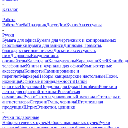
-
Каталог
-
Работа
Работа
Учеба
Праздник
Досуг
Дом
Кухня
Аксессуары
-
Ручки
Бумага для офиса
Бумага для чертежных и копировальных
работ
Бланки
Бумага для записи
Дипломы, грамоты,
благодарственные письма
Доски и аксессуары к
ним
Дыроколы
Ежедневники,
органайзеры
Календари
Калькуляторы
Карандаши
Клей
Клипбор
телефонные
Книги и журналы для офиса
Компьютерные
аксессуары
Конверты
Ламинирование и
переплет
Маркеры
Наборы канцелярские настольные
Ножи,
ножницы
Офисные принадлежности
Папки
офисные
Подставки
Поддоны для бумаг
Портфели
Ролики и
ленты для офисной техники
Российская
символика
Ручки
Скотч и упаковочный материал
Степлеры и
антистеплеры
Стержни
Тушь, чернила
Штемпельная
продукция
Штрих
Этикетки, ценники
-
Ручки подарочные
Наборы гелевых ручек
Наборы шариковых ручек
Ручки
гелевые
Ручки капиллярные, роллеры
Ручки перьевые
Ручки