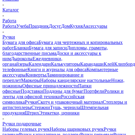
-
Каталог
-
Работа
Работа
Учеба
Праздник
Досуг
Дом
Кухня
Аксессуары
-
Ручки
Бумага для офиса
Бумага для чертежных и копировальных
работ
Бланки
Бумага для записи
Дипломы, грамоты,
благодарственные письма
Доски и аксессуары к
ним
Дыроколы
Ежедневники,
органайзеры
Календари
Калькуляторы
Карандаши
Клей
Клипбор
телефонные
Книги и журналы для офиса
Компьютерные
аксессуары
Конверты
Ламинирование и
переплет
Маркеры
Наборы канцелярские настольные
Ножи,
ножницы
Офисные принадлежности
Папки
офисные
Подставки
Поддоны для бумаг
Портфели
Ролики и
ленты для офисной техники
Российская
символика
Ручки
Скотч и упаковочный материал
Степлеры и
антистеплеры
Стержни
Тушь, чернила
Штемпельная
продукция
Штрих
Этикетки, ценники
-
Ручки подарочные
Наборы гелевых ручек
Наборы шариковых ручек
Ручки
гелевые
Ручки капиллярные, роллеры
Ручки перьевые
Ручки