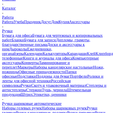
-
Каталог
-
Работа
Работа
Учеба
Праздник
Досуг
Дом
Кухня
Аксессуары
-
Ручки
Бумага для офиса
Бумага для чертежных и копировальных
работ
Бланки
Бумага для записи
Дипломы, грамоты,
благодарственные письма
Доски и аксессуары к
ним
Дыроколы
Ежедневники,
органайзеры
Календари
Калькуляторы
Карандаши
Клей
Клипбор
телефонные
Книги и журналы для офиса
Компьютерные
аксессуары
Конверты
Ламинирование и
переплет
Маркеры
Наборы канцелярские настольные
Ножи,
ножницы
Офисные принадлежности
Папки
офисные
Подставки
Поддоны для бумаг
Портфели
Ролики и
ленты для офисной техники
Российская
символика
Ручки
Скотч и упаковочный материал
Степлеры и
антистеплеры
Стержни
Тушь, чернила
Штемпельная
продукция
Штрих
Этикетки, ценники
-
Ручки шариковые автоматические
Наборы гелевых ручек
Наборы шариковых ручек
Ручки
гелевые
Ручки капиллярные, роллеры
Ручки перьевые
Ручки