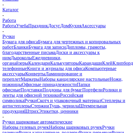
-
Каталог
-
Работа
Работа
Учеба
Праздник
Досуг
Дом
Кухня
Аксессуары
-
Ручки
Бумага для офиса
Бумага для чертежных и копировальных
работ
Бланки
Бумага для записи
Дипломы, грамоты,
благодарственные письма
Доски и аксессуары к
ним
Дыроколы
Ежедневники,
органайзеры
Календари
Калькуляторы
Карандаши
Клей
Клипбор
телефонные
Книги и журналы для офиса
Компьютерные
аксессуары
Конверты
Ламинирование и
переплет
Маркеры
Наборы канцелярские настольные
Ножи,
ножницы
Офисные принадлежности
Папки
офисные
Подставки
Поддоны для бумаг
Портфели
Ролики и
ленты для офисной техники
Российская
символика
Ручки
Скотч и упаковочный материал
Степлеры и
антистеплеры
Стержни
Тушь, чернила
Штемпельная
продукция
Штрих
Этикетки, ценники
-
Ручки шариковые автоматические
Наборы гелевых ручек
Наборы шариковых ручек
Ручки
гелевые
Ручки капиллярные, роллеры
Ручки перьевые
Ручки