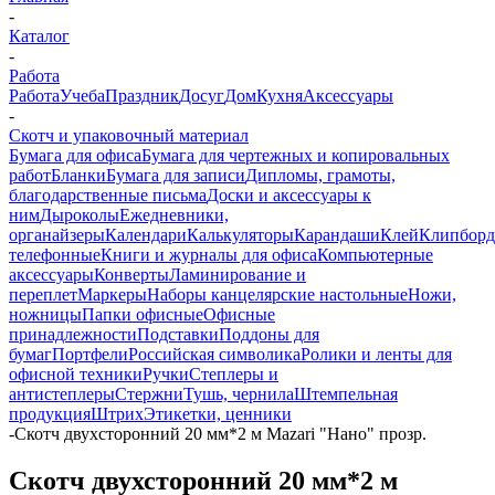
-
Каталог
-
Работа
Работа
Учеба
Праздник
Досуг
Дом
Кухня
Аксессуары
-
Скотч и упаковочный материал
Бумага для офиса
Бумага для чертежных и копировальных
работ
Бланки
Бумага для записи
Дипломы, грамоты,
благодарственные письма
Доски и аксессуары к
ним
Дыроколы
Ежедневники,
органайзеры
Календари
Калькуляторы
Карандаши
Клей
Клипбор
телефонные
Книги и журналы для офиса
Компьютерные
аксессуары
Конверты
Ламинирование и
переплет
Маркеры
Наборы канцелярские настольные
Ножи,
ножницы
Папки офисные
Офисные
принадлежности
Подставки
Поддоны для
бумаг
Портфели
Российская символика
Ролики и ленты для
офисной техники
Ручки
Степлеры и
антистеплеры
Стержни
Тушь, чернила
Штемпельная
продукция
Штрих
Этикетки, ценники
-
Скотч двухсторонний 20 мм*2 м Mazari "Нано" прозр.
Скотч двухсторонний 20 мм*2 м