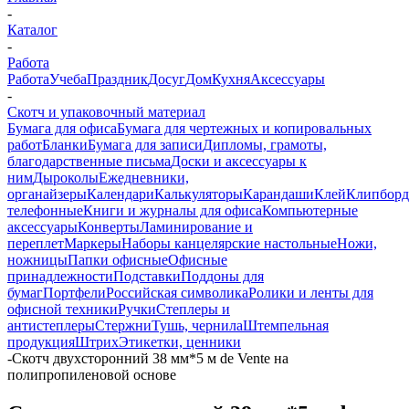
-
Каталог
-
Работа
Работа
Учеба
Праздник
Досуг
Дом
Кухня
Аксессуары
-
Скотч и упаковочный материал
Бумага для офиса
Бумага для чертежных и копировальных
работ
Бланки
Бумага для записи
Дипломы, грамоты,
благодарственные письма
Доски и аксессуары к
ним
Дыроколы
Ежедневники,
органайзеры
Календари
Калькуляторы
Карандаши
Клей
Клипбор
телефонные
Книги и журналы для офиса
Компьютерные
аксессуары
Конверты
Ламинирование и
переплет
Маркеры
Наборы канцелярские настольные
Ножи,
ножницы
Папки офисные
Офисные
принадлежности
Подставки
Поддоны для
бумаг
Портфели
Российская символика
Ролики и ленты для
офисной техники
Ручки
Степлеры и
антистеплеры
Стержни
Тушь, чернила
Штемпельная
продукция
Штрих
Этикетки, ценники
-
Скотч двухсторонний 38 мм*5 м de Vente на
полипропиленовой основе