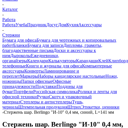
-
Каталог
-
Работа
Работа
Учеба
Праздник
Досуг
Дом
Кухня
Аксессуары
-
Стержни
Бумага для офиса
Бумага для чертежных и копировальных
работ
Бланки
Бумага для записи
Дипломы, грамоты,
благодарственные письма
Доски и аксессуары к
ним
Дыроколы
Ежедневники,
органайзеры
Календари
Калькуляторы
Карандаши
Клей
Клипбор
телефонные
Книги и журналы для офиса
Компьютерные
аксессуары
Конверты
Ламинирование и
переплет
Маркеры
Наборы канцелярские настольные
Ножи,
ножницы
Папки офисные
Офисные
принадлежности
Подставки
Поддоны для
бумаг
Портфели
Российская символика
Ролики и ленты для
офисной техники
Ручки
Скотч и упаковочный
материал
Степлеры и антистеплеры
Тушь,
чернила
Штемпельная продукция
Штрих
Этикетки, ценники
-
Стержень шар. Berlingo "И-10" 0,4 мм, синий, L=141 мм
Стержень шар. Berlingo "И-10" 0,4 мм,