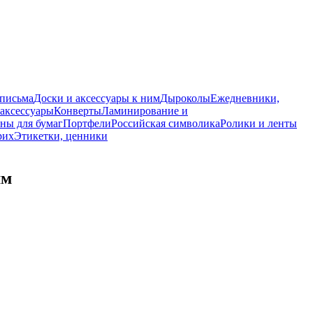
 письма
Доски и аксессуары к ним
Дыроколы
Ежедневники,
аксессуары
Конверты
Ламинирование и
ны для бумаг
Портфели
Российская символика
Ролики и ленты
рих
Этикетки, ценники
мм