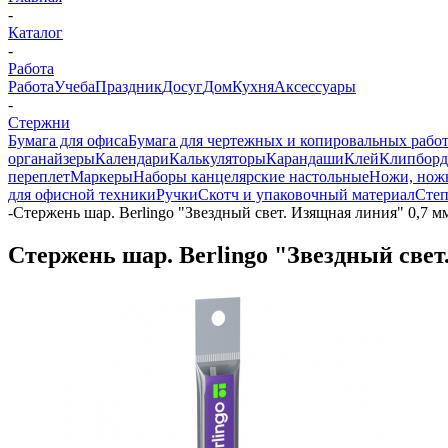
-
Каталог
-
Работа
Работа
Учеба
Праздник
Досуг
Дом
Кухня
Аксессуары
-
Стержни
Бумага для офиса
Бумага для чертежных и копировальных рабо
органайзеры
Календари
Калькуляторы
Карандаши
Клей
Клипбор
переплет
Маркеры
Наборы канцелярские настольные
Ножи, нож
для офисной техники
Ручки
Скотч и упаковочный материал
Степ
-
Стержень шар. Berlingo "Звездный свет. Изящная линия" 0,7 м
Стержень шар. Berlingo "Звездный свет