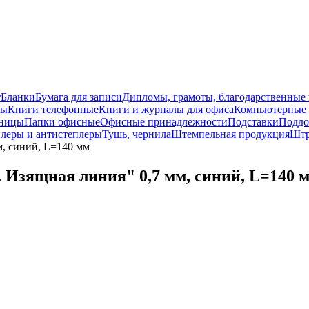
т
Бланки
Бумага для записи
Дипломы, грамоты, благодарственные
ды
Книги телефонные
Книги и журналы для офиса
Компьютерные 
ницы
Папки офисные
Офисные принадлежности
Подставки
Поддо
леры и антистеплеры
Тушь, чернила
Штемпельная продукция
Шт
м, синий, L=140 мм
. Изящная линия" 0,7 мм, синий, L=140 