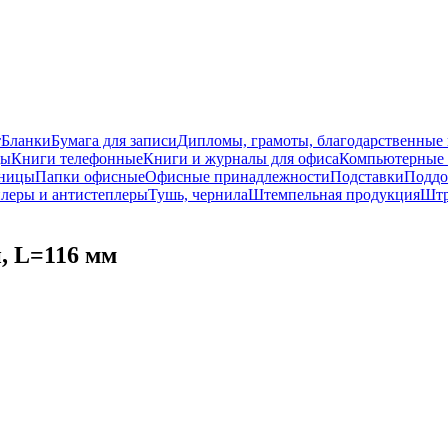
т
Бланки
Бумага для записи
Дипломы, грамоты, благодарственные
ды
Книги телефонные
Книги и журналы для офиса
Компьютерные 
ницы
Папки офисные
Офисные принадлежности
Подставки
Поддо
леры и антистеплеры
Тушь, чернила
Штемпельная продукция
Шт
й, L=116 мм