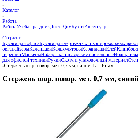
-
Каталог
-
Работа
Работа
Учеба
Праздник
Досуг
Дом
Кухня
Аксессуары
-
Стержни
Бумага для офиса
Бумага для чертежных и копировальных рабо
органайзеры
Календари
Калькуляторы
Карандаши
Клей
Клипбор
переплет
Маркеры
Наборы канцелярские настольные
Ножи, нож
для офисной техники
Ручки
Скотч и упаковочный материал
Степ
-
Стержень шар. повор. мет. 0,7 мм, синий, L=116 мм
Стержень шар. повор. мет. 0,7 мм, сини