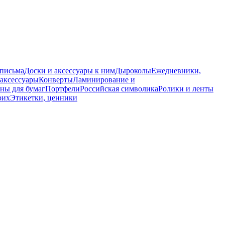
 письма
Доски и аксессуары к ним
Дыроколы
Ежедневники,
аксессуары
Конверты
Ламинирование и
ны для бумаг
Портфели
Российская символика
Ролики и ленты
рих
Этикетки, ценники