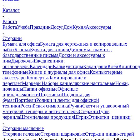
-
Каталог
-
Работа
Работа
Учеба
Праздник
Досуг
Дом
Кухня
Аксессуары
-
Стержни
Бумага для офиса
Бумага для чертежных и копировальных
работ
Бланки
Бумага для записи
Дипломы, грамоты,
благодарственные письма
Доски и аксессуары к
ним
Дыроколы
Ежедневники,
органайзеры
Календари
Калькуляторы
Карандаши
Клей
Клипбор
телефонные
Книги и журналы для офиса
Компьютерные
аксессуары
Конверты
Ламинирование и
переплет
Маркеры
Наборы канцелярские настольные
Ножи,
ножницы
Папки офисные
Офисные
принадлежности
Подставки
Поддоны для
бумаг
Портфели
Ролики и ленты для офисной
техники
Российская символика
Ручки
Скотч и упаковочный
материал
Степлеры и антистеплеры
Стержни
Тушь,
чернила
Штемпельная продукция
Штрих
Этикетки, ценники
-
Стержни масляные
Стержни гелевые
Стержни шариковые
Стержни пиши-стирай
-
Стержень масл. Brauberg "Ритм" 0,7 мм, синий, L=140 мм