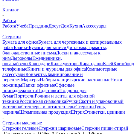
-
Каталог
-
Работа
Работа
Учеба
Праздник
Досуг
Дом
Кухня
Аксессуары
-
Стержни
Бумага для офиса
Бумага для чертежных и копировальных
работ
Бланки
Бумага для записи
Дипломы, грамоты,
благодарственные письма
Доски и аксессуары к
ним
Дыроколы
Ежедневники,
органайзеры
Календари
Калькуляторы
Карандаши
Клей
Клипбор
телефонные
Книги и журналы для офиса
Компьютерные
аксессуары
Конверты
Ламинирование и
переплет
Маркеры
Наборы канцелярские настольные
Ножи,
ножницы
Папки офисные
Офисные
принадлежности
Подставки
Поддоны для
бумаг
Портфели
Ролики и ленты для офисной
техники
Российская символика
Ручки
Скотч и упаковочный
материал
Степлеры и антистеплеры
Стержни
Тушь,
чернила
Штемпельная продукция
Штрих
Этикетки, ценники
-
Стержни масляные
Стержни гелевые
Стержни шариковые
Стержни пиши-стирай
-
Стержень масл. J.Otten 0,7 мм, синий, L=136 мм