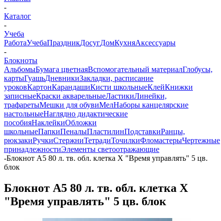
-
Каталог
-
Учеба
Работа
Учеба
Праздник
Досуг
Дом
Кухня
Аксессуары
-
Блокноты
Альбомы
Бумага цветная
Вспомогательный материал
Глобусы,
карты
Гуашь
Дневники
Закладки, расписание
уроков
Картон
Карандаши
Кисти школьные
Клей
Книжки
записные
Краски акварельные
Ластики
Линейки,
трафареты
Мешки для обуви
Мел
Наборы канцелярские
настольные
Наглядно дидактические
пособия
Наклейки
Обложки
школьные
Папки
Пеналы
Пластилин
Подставки
Ранцы,
рюкзаки
Ручки
Стержни
Тетради
Точилки
Фломастеры
Чертежные
принадлежности
Элементы светоотражающие
-
Блокнот А5 80 л. тв. обл. клетка Х "Время управлять" 5 цв.
блок
Блокнот А5 80 л. тв. обл. клетка Х
"Время управлять" 5 цв. блок