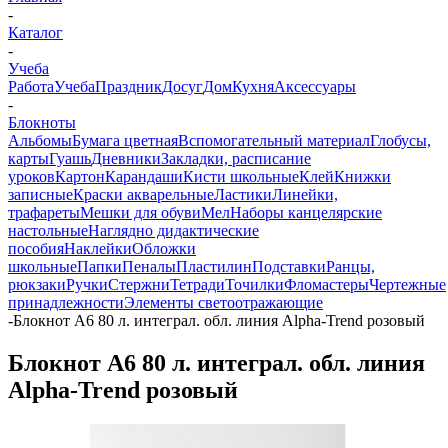
-
Каталог
-
Учеба
Работа
Учеба
Праздник
Досуг
Дом
Кухня
Аксессуары
-
Блокноты
Альбомы
Бумага цветная
Вспомогательный материал
Глобусы,
карты
Гуашь
Дневники
Закладки, расписание
уроков
Картон
Карандаши
Кисти школьные
Клей
Книжки
записные
Краски акварельные
Ластики
Линейки,
трафареты
Мешки для обуви
Мел
Наборы канцелярские
настольные
Наглядно дидактические
пособия
Наклейки
Обложки
школьные
Папки
Пеналы
Пластилин
Подставки
Ранцы,
рюкзаки
Ручки
Стержни
Тетради
Точилки
Фломастеры
Чертежные
принадлежности
Элементы светоотражающие
-
Блокнот А6 80 л. интеграл. обл. линия Alpha-Trend розовый
Блокнот А6 80 л. интеграл. обл. линия
Alpha-Trend розовый