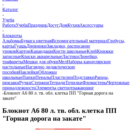
-
Каталог
-
Учеба
Работа
Учеба
Праздник
Досуг
Дом
Кухня
Аксессуары
-
Блокноты
Альбомы
Бумага цветная
Вспомогательный материал
Глобусы,
карты
Гуашь
Дневники
Закладки, расписание
уроков
Картон
Карандаши
Кисти школьные
Клей
Книжки
записные
Краски акварельные
Ластики
Линейки,
трафареты
Мешки для обуви
Мел
Наборы канцелярские
настольные
Наглядно дидактические
пособия
Наклейки
Обложки
школьные
Папки
Пеналы
Пластилин
Подставки
Ранцы,
рюкзаки
Ручки
Стержни
Тетради
Точилки
Фломастеры
Чертежные
принадлежности
Элементы светоотражающие
-
Блокнот А6 80 л. тв. обл. клетка ПП "Горная дорога на
закате"
Блокнот А6 80 л. тв. обл. клетка ПП
"Горная дорога на закате"