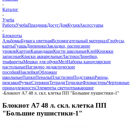
-
Каталог
-
Учеба
Работа
Учеба
Праздник
Досуг
Дом
Кухня
Аксессуары
-
Блокноты
Альбомы
Бумага цветная
Вспомогательный материал
Глобусы,
карты
Гуашь
Дневники
Закладки, расписание
уроков
Картон
Карандаши
Кисти школьные
Клей
Книжки
записные
Краски акварельные
Ластики
Линейки,
трафареты
Мешки для обуви
Мел
Наборы канцелярские
настольные
Наглядно дидактические
пособия
Наклейки
Обложки
школьные
Папки
Пеналы
Пластилин
Подставки
Ранцы,
рюкзаки
Ручки
Стержни
Тетради
Точилки
Фломастеры
Чертежные
принадлежности
Элементы светоотражающие
-
Блокнот А7 48 л. скл. клетка ПП "Большие пушистики-1"
Блокнот А7 48 л. скл. клетка ПП
"Большие пушистики-1"