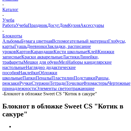
-
Каталог
-
Учеба
Работа
Учеба
Праздник
Досуг
Дом
Кухня
Аксессуары
-
Блокноты
Альбомы
Бумага цветная
Вспомогательный материал
Глобусы,
карты
Гуашь
Дневники
Закладки, расписание
уроков
Картон
Карандаши
Кисти школьные
Клей
Книжки
записные
Краски акварельные
Ластики
Линейки,
трафареты
Мешки для обуви
Мел
Наборы канцелярские
настольные
Наглядно дидактические
пособия
Наклейки
Обложки
школьные
Папки
Пеналы
Пластилин
Подставки
Ранцы,
рюкзаки
Ручки
Стержни
Тетради
Точилки
Фломастеры
Чертежные
принадлежности
Элементы светоотражающие
-
Блокнот в обложке Sweet CS "Котик в сакуре"
Блокнот в обложке Sweet CS "Котик в
сакуре"