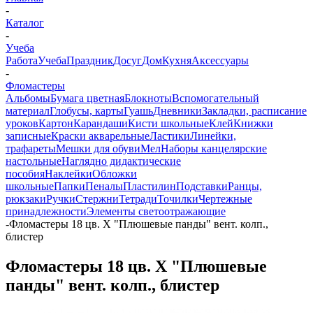
-
Каталог
-
Учеба
Работа
Учеба
Праздник
Досуг
Дом
Кухня
Аксессуары
-
Фломастеры
Альбомы
Бумага цветная
Блокноты
Вспомогательный
материал
Глобусы, карты
Гуашь
Дневники
Закладки, расписание
уроков
Картон
Карандаши
Кисти школьные
Клей
Книжки
записные
Краски акварельные
Ластики
Линейки,
трафареты
Мешки для обуви
Мел
Наборы канцелярские
настольные
Наглядно дидактические
пособия
Наклейки
Обложки
школьные
Папки
Пеналы
Пластилин
Подставки
Ранцы,
рюкзаки
Ручки
Стержни
Тетради
Точилки
Чертежные
принадлежности
Элементы светоотражающие
-
Фломастеры 18 цв. Х "Плюшевые панды" вент. колп.,
блистер
Фломастеры 18 цв. Х "Плюшевые
панды" вент. колп., блистер