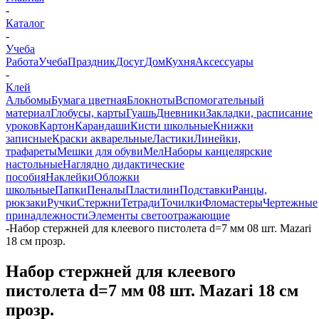
-
Каталог
-
Учеба
Работа
Учеба
Праздник
Досуг
Дом
Кухня
Аксессуары
-
Клей
Альбомы
Бумага цветная
Блокноты
Вспомогательный
материал
Глобусы, карты
Гуашь
Дневники
Закладки, расписание
уроков
Картон
Карандаши
Кисти школьные
Книжки
записные
Краски акварельные
Ластики
Линейки,
трафареты
Мешки для обуви
Мел
Наборы канцелярские
настольные
Наглядно дидактические
пособия
Наклейки
Обложки
школьные
Папки
Пеналы
Пластилин
Подставки
Ранцы,
рюкзаки
Ручки
Стержни
Тетради
Точилки
Фломастеры
Чертежные
принадлежности
Элементы светоотражающие
-
Набор стержней для клеевого пистолета d=7 мм 08 шт. Mazari
18 см прозр.
Набор стержней для клеевого
пистолета d=7 мм 08 шт. Mazari 18 см
прозр.