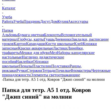
-
Каталог
-
Учеба
Работа
Учеба
Праздник
Досуг
Дом
Кухня
Аксессуары
-
Папки
Альбомы
Бумага цветная
Блокноты
Вспомогательный
материал
Глобусы, карты
Гуашь
Дневники
Закладки, расписание
уроков
Картон
Карандаши
Кисти школьные
Клей
Книжки
записные
Краски акварельные
Ластики
Линейки,
трафареты
Мешки для обуви
Мел
Наборы канцелярские
настольные
Наглядно дидактические
пособия
Наклейки
Обложки
школьные
Пеналы
Пластилин
Подставки
Ранцы,
рюкзаки
Ручки
Стержни
Тетради
Точилки
Фломастеры
Чертежные
принадлежности
Элементы светоотражающие
-
Папка для тетр. А5 1 отд. Ковров "Джип синий" на молнии
Папка для тетр. А5 1 отд. Ковров
"Джип синий" на молнии