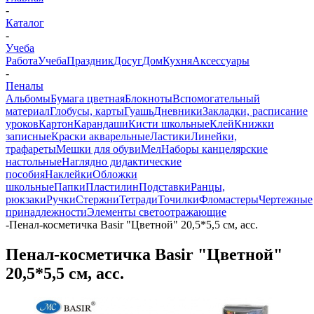
-
Каталог
-
Учеба
Работа
Учеба
Праздник
Досуг
Дом
Кухня
Аксессуары
-
Пеналы
Альбомы
Бумага цветная
Блокноты
Вспомогательный
материал
Глобусы, карты
Гуашь
Дневники
Закладки, расписание
уроков
Картон
Карандаши
Кисти школьные
Клей
Книжки
записные
Краски акварельные
Ластики
Линейки,
трафареты
Мешки для обуви
Мел
Наборы канцелярские
настольные
Наглядно дидактические
пособия
Наклейки
Обложки
школьные
Папки
Пластилин
Подставки
Ранцы,
рюкзаки
Ручки
Стержни
Тетради
Точилки
Фломастеры
Чертежные
принадлежности
Элементы светоотражающие
-
Пенал-косметичка Basir "Цветной" 20,5*5,5 см, асс.
Пенал-косметичка Basir "Цветной"
20,5*5,5 см, асс.