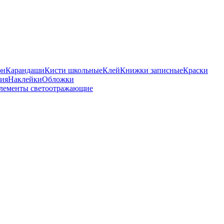
он
Карандаши
Кисти школьные
Клей
Книжки записные
Краски
бия
Наклейки
Обложки
лементы светоотражающие