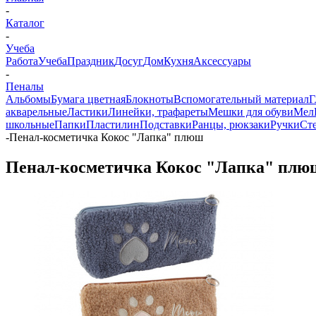
-
Каталог
-
Учеба
Работа
Учеба
Праздник
Досуг
Дом
Кухня
Аксессуары
-
Пеналы
Альбомы
Бумага цветная
Блокноты
Вспомогательный материал
Г
акварельные
Ластики
Линейки, трафареты
Мешки для обуви
Мел
школьные
Папки
Пластилин
Подставки
Ранцы, рюкзаки
Ручки
Ст
-
Пенал-косметичка Кокос "Лапка" плюш
Пенал-косметичка Кокос "Лапка" плю