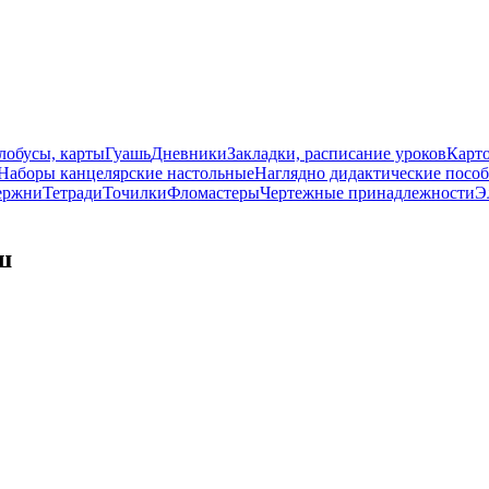
лобусы, карты
Гуашь
Дневники
Закладки, расписание уроков
Карт
Наборы канцелярские настольные
Наглядно дидактические посо
ержни
Тетради
Точилки
Фломастеры
Чертежные принадлежности
Э
ш