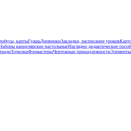
лобусы, карты
Гуашь
Дневники
Закладки, расписание уроков
Карт
Наборы канцелярские настольные
Наглядно дидактические посо
тради
Точилки
Фломастеры
Чертежные принадлежности
Элементы