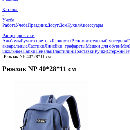
-
Каталог
-
Учеба
Работа
Учеба
Праздник
Досуг
Дом
Кухня
Аксессуары
-
Ранцы, рюкзаки
Альбомы
Бумага цветная
Блокноты
Вспомогательный материал
Г
акварельные
Ластики
Линейки, трафареты
Мешки для обуви
Мел
школьные
Папки
Пеналы
Пластилин
Подставки
Ручки
Стержни
Те
-
Рюкзак NP 40*28*11 см
Рюкзак NP 40*28*11 см