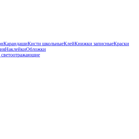
он
Карандаши
Кисти школьные
Клей
Книжки записные
Краски
бия
Наклейки
Обложки
 светоотражающие