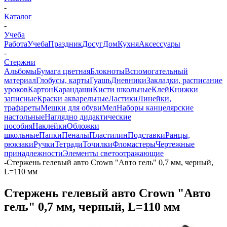
-
Каталог
-
Учеба
Работа
Учеба
Праздник
Досуг
Дом
Кухня
Аксессуары
-
Стержни
Альбомы
Бумага цветная
Блокноты
Вспомогательный
материал
Глобусы, карты
Гуашь
Дневники
Закладки, расписание
уроков
Картон
Карандаши
Кисти школьные
Клей
Книжки
записные
Краски акварельные
Ластики
Линейки,
трафареты
Мешки для обуви
Мел
Наборы канцелярские
настольные
Наглядно дидактические
пособия
Наклейки
Обложки
школьные
Папки
Пеналы
Пластилин
Подставки
Ранцы,
рюкзаки
Ручки
Тетради
Точилки
Фломастеры
Чертежные
принадлежности
Элементы светоотражающие
-
Стержень гелевый авто Crown "Авто гель" 0,7 мм, черный,
L=110 мм
Стержень гелевый авто Crown "Авто
гель" 0,7 мм, черный, L=110 мм