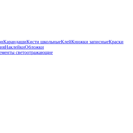
он
Карандаши
Кисти школьные
Клей
Книжки записные
Краски
бия
Наклейки
Обложки
ементы светоотражающие