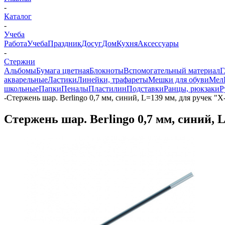
-
Каталог
-
Учеба
Работа
Учеба
Праздник
Досуг
Дом
Кухня
Аксессуары
-
Стержни
Альбомы
Бумага цветная
Блокноты
Вспомогательный материал
Г
акварельные
Ластики
Линейки, трафареты
Мешки для обуви
Мел
школьные
Папки
Пеналы
Пластилин
Подставки
Ранцы, рюкзаки
Р
-
Стержень шар. Berlingo 0,7 мм, синий, L=139 мм, для ручек "X
Стержень шар. Berlingo 0,7 мм, синий, 