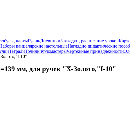
лобусы, карты
Гуашь
Дневники
Закладки, расписание уроков
Карт
Наборы канцелярские настольные
Наглядно дидактические посо
учки
Тетради
Точилки
Фломастеры
Чертежные принадлежности
Эл
-Золото,"I-10"
L=139 мм, для ручек "X-Золото,"I-10"