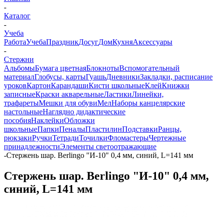
-
Каталог
-
Учеба
Работа
Учеба
Праздник
Досуг
Дом
Кухня
Аксессуары
-
Стержни
Альбомы
Бумага цветная
Блокноты
Вспомогательный
материал
Глобусы, карты
Гуашь
Дневники
Закладки, расписание
уроков
Картон
Карандаши
Кисти школьные
Клей
Книжки
записные
Краски акварельные
Ластики
Линейки,
трафареты
Мешки для обуви
Мел
Наборы канцелярские
настольные
Наглядно дидактические
пособия
Наклейки
Обложки
школьные
Папки
Пеналы
Пластилин
Подставки
Ранцы,
рюкзаки
Ручки
Тетради
Точилки
Фломастеры
Чертежные
принадлежности
Элементы светоотражающие
-
Стержень шар. Berlingo "И-10" 0,4 мм, синий, L=141 мм
Стержень шар. Berlingo "И-10" 0,4 мм,
синий, L=141 мм