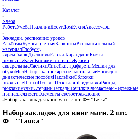
-
Каталог
-
Учеба
Работа
Учеба
Праздник
Досуг
Дом
Кухня
Аксессуары
-
Закладки, расписание уроков
Альбомы
Бумага цветная
Блокноты
Вспомогательный
материал
Глобусы,
карты
Гуашь
Дневники
Картон
Карандаши
Кисти
школьные
Клей
Книжки записные
Краски
акварельные
Ластики
Линейки, трафареты
Мешки для
обуви
Мел
Наборы канцелярские настольные
Наглядно
дидактические пособия
Наклейки
Обложки
школьные
Папки
Пеналы
Пластилин
Подставки
Ранцы,
рюкзаки
Ручки
Стержни
Тетради
Точилки
Фломастеры
Чертежные
принадлежности
Элементы светоотражающие
-
Набор закладок для книг магн. 2 шт. Ф+ "Тачка"
Набор закладок для книг магн. 2 шт.
Ф+ "Тачка"