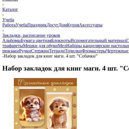
-
Каталог
-
Учеба
Работа
Учеба
Праздник
Досуг
Дом
Кухня
Аксессуары
-
Закладки, расписание уроков
Альбомы
Бумага цветная
Блокноты
Вспомогательный материал
Г
трафареты
Мешки для обуви
Мел
Наборы канцелярские настоль
рюкзаки
Ручки
Стержни
Тетради
Точилки
Фломастеры
Чертежные
-
Набор закладок для книг магн. 4 шт. "Собачки"
Набор закладок для книг магн. 4 шт. "