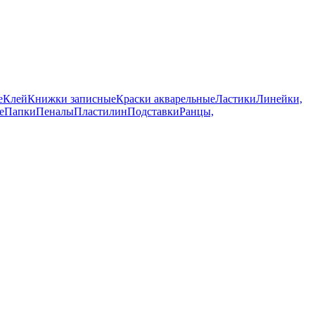
е
Клей
Книжки записные
Краски акварельные
Ластики
Линейки,
е
Папки
Пеналы
Пластилин
Подставки
Ранцы,