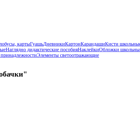
лобусы, карты
Гуашь
Дневники
Картон
Карандаши
Кисти школьны
ные
Наглядно дидактические пособия
Наклейки
Обложки школьны
 принадлежности
Элементы светоотражающие
Собачки"